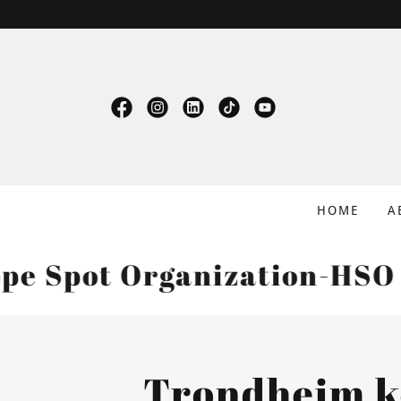
HOME
A
t Organization-HSO Galle
Trondheim k