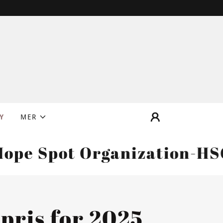
Y
MER
pot Organization-HSO Gall
ris for 2025