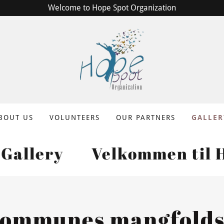
Welcome to Hope Spot Organization
BOUT US
VOLUNTEERS
OUR PARTNERS
GALLER
ry
Velkommen til Hope S
ommunes mangfoldsp